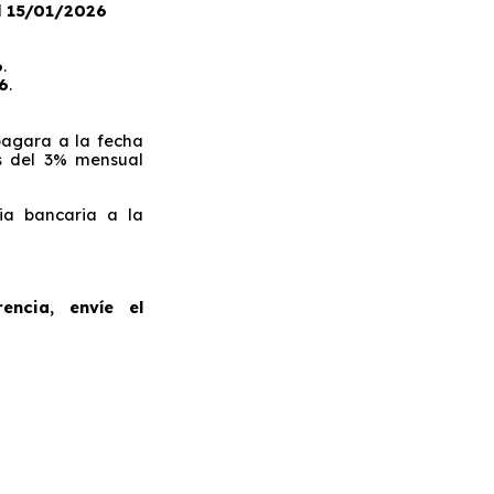
l
15/01/2026
6
.
6
.
pagara a la fecha
s del 3% mensual
ia bancaria a la
encia, envíe el